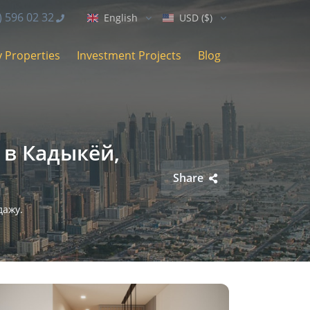
) 596 02 32
English
USD ($)
 Properties
Investment Projects
Blog
 в Кадыкёй,
Share
дажу.