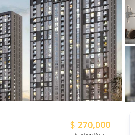
$
270,000
Starting Price