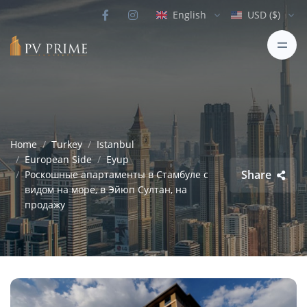
English
USD ($)
Home
Turkey
Istanbul
European Side
Eyup
Share
Роскошные апартаменты в Стамбуле с
видом на море, в Эйюп Султан, на
продажу