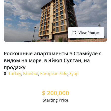
View Photos
Роскошные апартаменты в Стамбуле с
видом на море, в Эйюп Султан, на
продажу
Turkey
,
Istanbul
,
European Side
,
Eyup
$
200,000
Starting Price