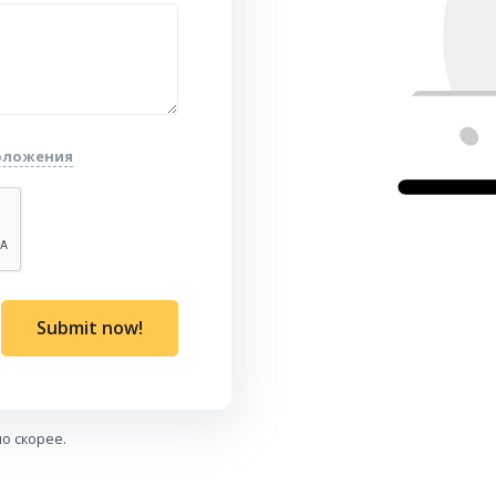
положения
Submit now!
о скорее.