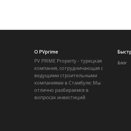
О PVprime
Быст
PV PRIME Property - турецкая
Блог
компания, сотрудничающая с
ведущими строительными
компаниями в Стамбуле; Мы
отлично разбираемся в
вопросах инвестиций.