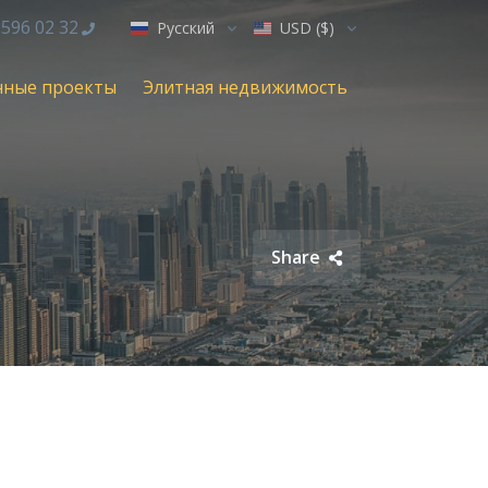
 596 02 32
Русский
USD ($)
нные проекты
Элитная недвижимость
Share