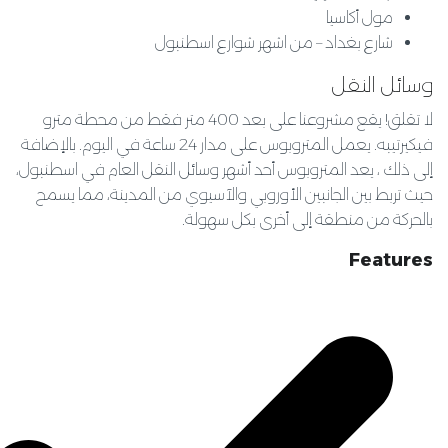
مول أكاسيا
شارع بغداد
–
من اشهر شوارع اسطنبول
وسائل النقل
لا تقلق
!
يقع مشروعنا على بعد
400
متر فقط من محطة مترو
فيكيرتيبه
.
يعمل المتروبوس على مدار
24
ساعة في اليوم
.
بالإضافة
إلى ذلك ، يعد المتروبوس أحد أشهر وسائل النقل العام في اسطنبول،
حيث تربط بين الجانبين الأوروبي والآسيوي من المدينة، مما يسمح
بالحركة من منطقة إلى أخرى بكل سهولة
.
Features