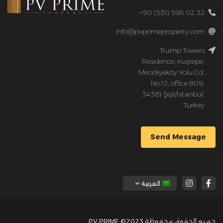
+90 (531) 596 02 32
info@pvprimeproperty.com
Trump Towers
Residence, Kuştepe,
Mecidiyeköy Yolu Cd.
No:12, office 809,
34381 Şişli/İstanbul,
Turkey
Send Message
العربية
جميع الحقوق محفوظة 2023© PV PRIME,