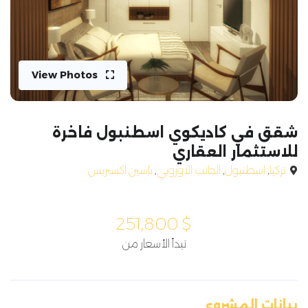
View Photos
شقق في كاديكوي اسطنبول فاخرة
للاستثمار العقاري
تركيا
,
اسطنبول
,
الجانب الاوروبي
,
باسين اكسبريس
251,800
$
تبدأ الأسعار من
بيانات المشروع