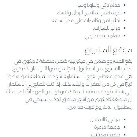
حمام تركي وساونا وسبا
.
غرف تغيير الملابس للرجال والنساء
.
نظام أمن وكاميرات على مدار الساعة
.
مرآب للسيارات
.
حمام سباحة خارجي
.
موقع المشروع
يقع المشروع ضمن حي فيكيرتيبه ضمن منطقة كاديكوي في
الجانب الآسيوي من اسطنبول
.
نظرًا لموقعها البارز ، فإن كاديكوي
هي محور معظم القوى الاستثمارية
.
شهدت المنطقة نموًا وتطورًا
كبيرًا في كل من العقارات والبناء
.
لذلك، إذا كنت تتطلع إلى الاستثمار
في شقة، فهذه صفقة لا يمكنك تفويتها
.
من المهم أيضًا ملاحظة
أن منطقة كاديكوي من أشهر مناطق الجذب السياحي في
إسطنبول
.
المشروع قريب جدا من
:
مرسى كالاميش
جامعة مرمرة
جامعة مدينيت
.