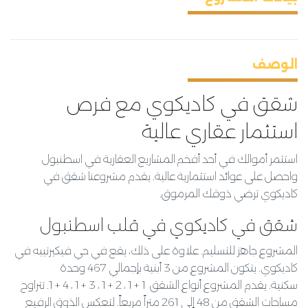
الوصف
شقق في كاديكوي مع فرص
استثمار عقاري عالية
استثمر أموالك في أحد أفخم المشاريع العقارية في اسطنبول
واحصل على عوائد استثمارية عالية
.
يقدم مشروعنا شقق في
كاديكوي ترضي ذوقك المرموق
.
شقق في كاديكوي في قلب اسطنبول
المشروع جاهز للتسليم
.
علاوة على ذلك، يقع في حي فيكيرتيبه في
كاديكوي
.
يتكون المشروع من
3
أبنية بإجمالي
467
وحدة
سكنية
.
يقدم المشروع أنواع الشقق
1 + 1
،
2 + 1
،
3 + 1
،
4 + 1.
تتراوح
مساحات الشقق من
48
إلى
261
متراً مربعاً
.
لتعكس الذوق الرفيع