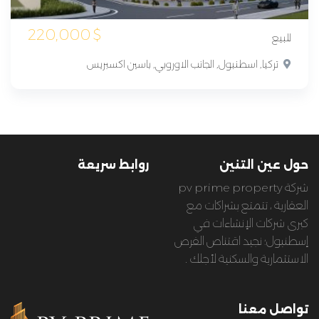
220,000
$
للبيع
تركيا, اسطنبول, الجانب الاوروبي, باسين اكسبريس
حول عين التنين
روابط سريعة
شركة pv prime property
العقارية ، تتمتع بشراكات مع
كبرى شركات الإنشاءات في
إسطنبول؛ نجيد اقتناص الفرص
الاستثمارية والسكنية لأجلك .
تواصل معنا