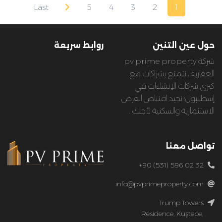
Last
5
4
3
2
1
حول عين التنين
روابط سريعة
شركة pv prime property
العقارية ، تتمتع بشراكات مع
كبرى شركات الإنشاءات في
إسطنبول؛ نجيد اقتناص الفرص
الاستثمارية والسكنية لأجلك .
تواصل معنا
+90 (531) 596 02 32
info@pvprimeproperty.com
Trump Towers
Residence, Kuştepe,