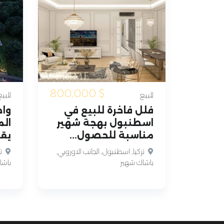
800,000
$
للبيع
للبيع
فلل فاخرة للبيع في
وا
اسطنبول بهجة شهير
الم
مناسبة للحصول...
يقد
تركيا, اسطنبول, الجانب الاوروبي,
تر
باشاك شهير
باشا