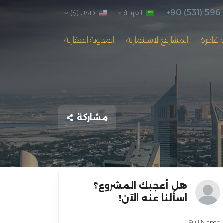
+90 (531) 596
العربية
USD ($)
 فاخرة
المشاريع الاستثمارية
المدونة العقارية
مشاركة
هل أعجبك المشروع؟
اسألنا عنه الآن!
Full Name