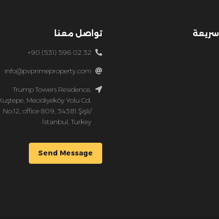
سريعة
تواصل معنا
+90 (531) 596 02 32
info@pvprimeproperty.com
Trump Towers Residence,
Kuştepe, Mecidiyeköy Yolu Cd.
No:12, office 809, 34381 Şişli/
İstanbul, Turkey
Send Message