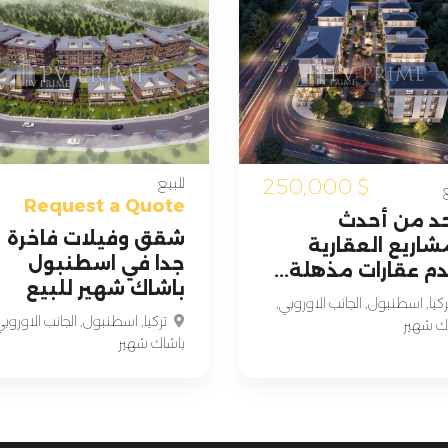
$
250,000
للبيع
Request a Quote
حد من أحدث
شقق وفيلات فاخرة
شاريع العقارية
جدا في اسطنبول
م عقارات مذهلة...
باشاك شهير للبيع
كيا, اسطنبول, الجانب الاوروبي,
تركيا, اسطنبول, الجانب الاوروبي
ك شهير
باشاك شهير