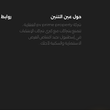
حول عين التنين
روابط 
شركة pv prime property العقارية ،
تتمتع بشراكات مع كبرى شركات الإنشاءات
في إسطنبول؛ نجيد اقتناص الفرص
الاستثمارية والسكنية لأجلك .