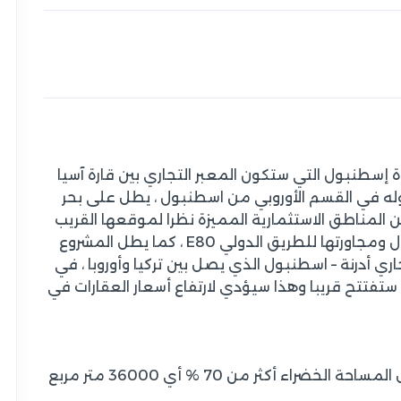
إسطنبول التي ستكون المعبر التجاري بين قارة آسيا
 قوله في القسم الأوروبي من اسطنبول ، يطل على بحر
لمناطق الاستثمارية المميزة نظرا لموقعها القريب
من مركز المدينة وإطلالتها على قناة إسطنبول ومجاورتها للطريق الدولي E80 ، كما يطل المشروع
اري أدرنة – اسطنبول الذي يصل بين تركيا وأوروبا ، في
تفتتح قريبا وهذا سيؤدي لارتفاع أسعار العقارات في