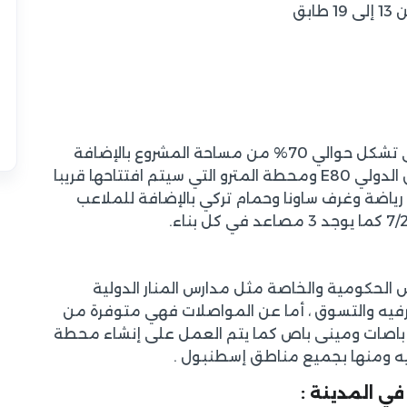
يتميز المشروع بمساحات الخضراء الواسعة التي تشكل حوالي 70% من مساحة المشروع بالإضافة
إطلالته على قناة إسطنبول وقربه من الطريق الدولي E80 ومحطة المترو التي سيتم افتتاحها قريبا
ياضة وغرف ساونا وحمام تركي بالإضافة للملاعب
 الحكومية والخاصة مثل مدارس المنار الدولية
ترفيه والتسوق ، أما عن المواصلات فهي متوفرة من
باصات ومينى باص كما يتم العمل على إنشاء محطة
ه ومنها بجميع مناطق إسطنبول .
في المدينة :