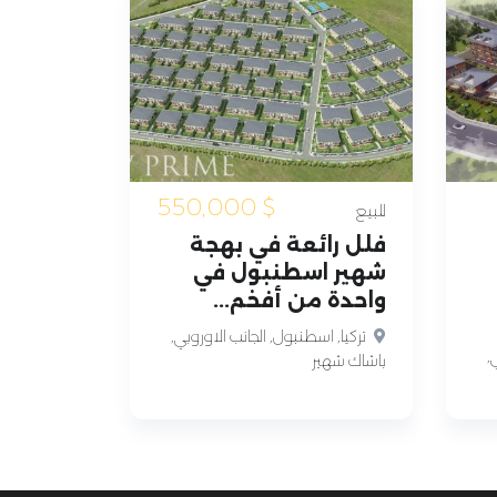
550,000
$
للبيع
فلل رائعة في بهجة
شهير اسطنبول في
واحدة من أفخم...
تركيا, اسطنبول, الجانب الاوروبي,
,
باشاك شهير