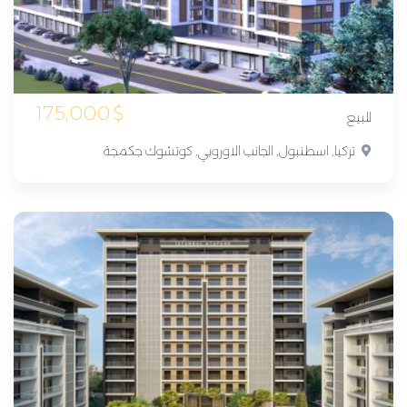
175,000
$
للبيع
تركيا, اسطنبول, الجانب الاوروبي, كوتشوك جكمجة