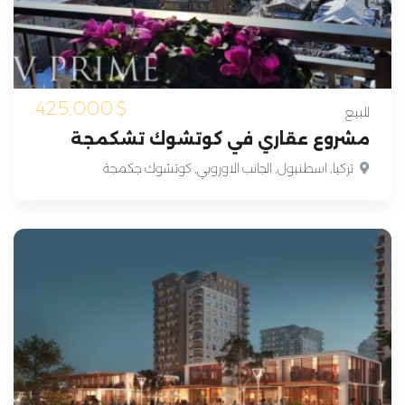
425,000
$
للبيع
مشروع عقاري في كوتشوك تشكمجة
تركيا, اسطنبول, الجانب الاوروبي, كوتشوك جكمجة