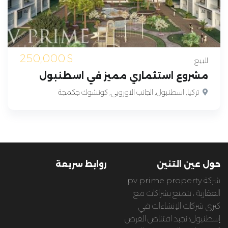
250,000
$
للبيع
مشروع استثماري مميز في اسطنبول
تركيا, اسطنبول, الجانب الاوروبي, كوتشوك جكمجة
حول عين التنين
روابط سريعة
شركة pv prime property
العقارية ، تتمتع بشراكات مع
كبرى شركات الإنشاءات في
إسطنبول؛ نجيد اقتناص الفرص