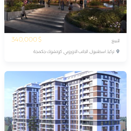
340,000
$
للبيع
تركيا, اسطنبول, الجانب الاوروبي, كوتشوك جكمجة