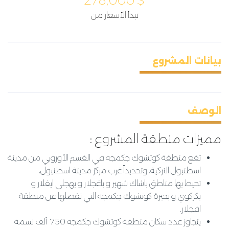
278,000
$
تبدأ الأسعار من
بيانات المشروع
الوصف
مميزات منطقة المشروع :
تقع منطقة كوتشوك جكمجه في القسم الأوروبي من مدينة
اسطنبول التركية، وتحديداً غرب مركز مدينة اسطنبول،
تحيط بها مناطق باشاك شهير و باغجلار و بهجلي ايفلار و
بكركوي و بحيرة كوتشوك جكمجه التي تفصلها عن منطقة
افجلار.
يتجاوز عدد سكان منطقة كوتشوك جكمجه 750 ألف نسمة