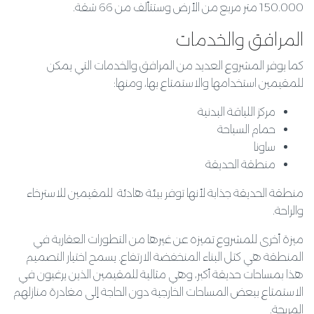
150.000 متر مربع من الأرض وستتألف من 66 شقة.
المرافق والخدمات
كما يوفر المشروع العديد من المرافق والخدمات التي يمكن
للمقيمين استخدامها والاستمتاع بها، ومنها:
مركز اللياقة البدنية
حمام السباحة
ساونا
منطقة الحديقة
منطقة الحديقة جذابة لأنها توفر بيئة هادئة للمقيمين للاسترخاء
والراحة.
ميزة أخرى للمشروع تميزه عن غيرها من التطورات العقارية في
المنطقة هي كتل البناء المنخفضة الارتفاع. يسمح اختيار التصميم
هذا بمساحات حديقة أكبر، وهي مثالية للمقيمين الذين يرغبون في
الاستمتاع ببعض المساحات الخارجية دون الحاجة إلى مغادرة منازلهم
المريحة.