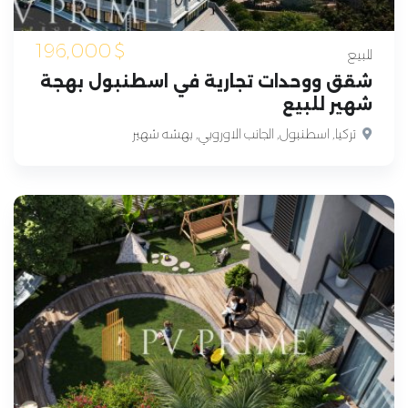
196,000
$
للبيع
شقق ووحدات تجارية في اسطنبول بهجة
شهير للبيع
تركيا, اسطنبول, الجانب الاوروبي, بهشه شهير