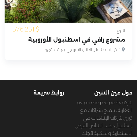
576,231
$
للبيع
مشروع راقي في اسطنبول الأوروبية
تركيا, اسطنبول, الجانب الاوروبي, بهشه شهير
حول عين التنين
روابط سريعة
شركة pv prime property
العقارية ، تتمتع بشراكات مع
كبرى شركات الإنشاءات في
إسطنبول؛ نجيد اقتناص الفرص
الاستثمارية والسكنية لأجلك .