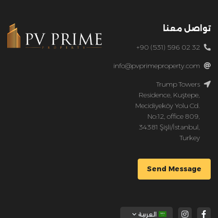
تواصل معنا
+90 (531) 596 02 32
info@pvprimeproperty.com
Trump Towers
Residence, Kuştepe,
Mecidiyeköy Yolu Cd.
No:12, office 809,
34381 Şişli/İstanbul,
Turkey
Send Message
العربية