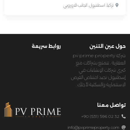
تركيا, اسطنبول, الجانب الاوروبي
حول عين التنين
روابط سريعة
شركة pv prime property
العقارية ، تتمتع بشراكات مع
كبرى شركات الإنشاءات في
إسطنبول؛ نجيد اقتناص الفرص
الاستثمارية والسكنية لأجلك .
تواصل معنا
+90 (531) 596 02 32
info@pvprimeproperty.com