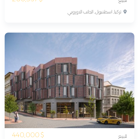
للبيع
تركيا, اسطنبول, الجانب الاوروبي
440,000
$
للبيع