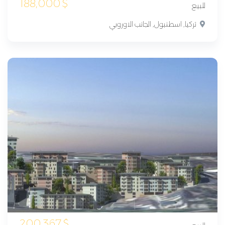
188,000
$
للبيع
تركيا, اسطنبول, الجانب الاوروبي
200,367
$