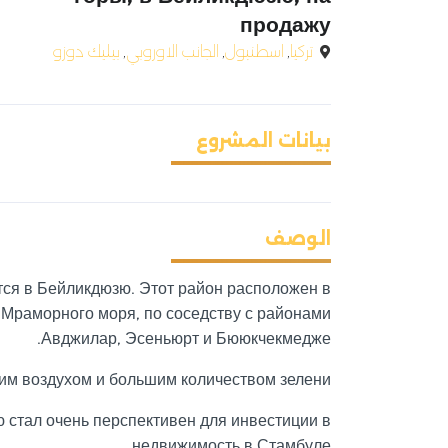
продажу
تركيا
,
اسطنبول
,
الجانب الاوروبي
,
بيليك دوزو
بيانات المشروع
الوصف
ся в Бейликдюзю. Этот район расположен в
 Мраморного моря, по соседству с районами
Авджилар, Эсеньюрт и Бююкчекмедже.
им воздухом и большим количеством зелени.
 стал очень перспективен для инвестиции в
недвижимость в Стамбуле.