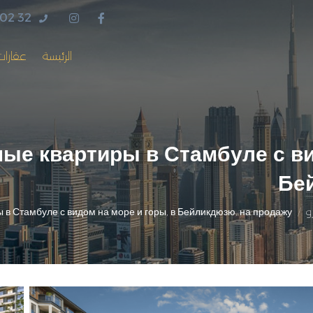
 02 32
الرئيسة
عقارات
ые квартиры в Стамбуле с ви
Бе
و
 в Стамбуле с видом на море и горы, в Бейликдюзю, на продажу