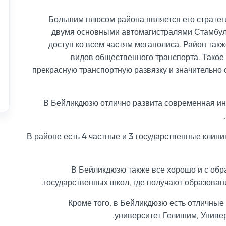
Большим плюсом района является его стратег
двумя основными автомагистралями Стамбула
доступ ко всем частям мегаполиса. Район такж
видов общественного транспорта. Тако
прекрасную транспортную развязку и значительно
В Бейликдюзю отлично развита современная ин
В районе есть 4 частные и 3 государственные клин
В Бейликдюзю также все хорошо и с обра
государственных школ, где получают образование
Кроме того, в Бейликдюзю есть отличные
университет Гелишим, Универ