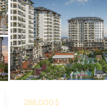
288,000
$