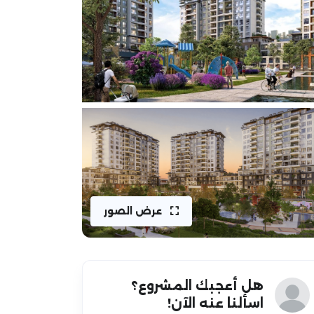
عرض الصور
هل أعجبك المشروع؟
اسألنا عنه الآن!