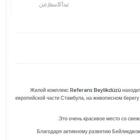
تبدأ الأسعار من
Жилой комплекс Referans Beylikdüzü находит
европейской части Стамбула, на живописном берегу
Это очень красивое место со свеж
Благодаря активному развитию Бейликдюзю