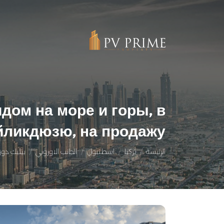
дом на море и горы, в
йликдюзю, на продажу
الرئيسة
تركيا
اسطنبول
الجانب الاوروبي
بيليك دوز