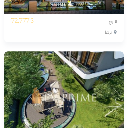
72,777
$
للبيع
تركيا