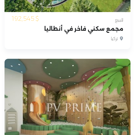
192,545
$
للبيع
مجمع سكني فاخر في أنطاليا
تركيا