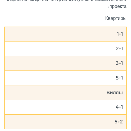
проекта:
Квартиры
1+1
2+1
3+1
5+1
Виллы
4+1
5+2