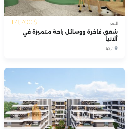
171,700
$
للبيع
شقق فاخرة ووسائل راحة متميزة في
ألانيا
تركيا