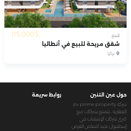
115,000
$
للبيع
شقق مريحة للبيع في أنطاليا
تركيا
حول عين التنين
روابط سريعة
شركة pv prime property
العقارية ، تتمتع بشراكات مع
كبرى شركات الإنشاءات في
إسطنبول؛ نجيد اقتناص الفرص