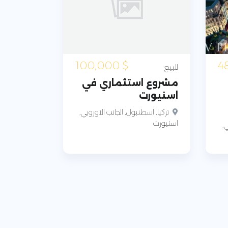
100,000
$
للبيع
مشروع استثماري في
اسنيورت
تركيا, اسطنبول, الجانب الاوروبي,
اسنيورت
ي,