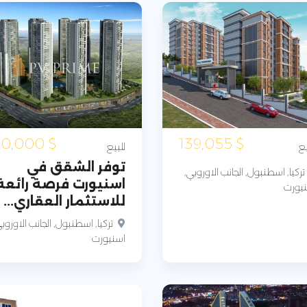
150,000
$
139,055
$
يع
للبيع
توفر الشقق في
تركيا, اسطنبول, الجانب الاوروبي,
اسنيورت فرصة رائعة
يورت
للاستثمار العقاري...
تركيا, اسطنبول, الجانب الاوروب
اسنيورت