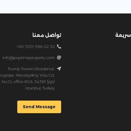
سريعة
تواصل معنا
+90 (531) 596 02 32
info@pvprimeproperty.com
Trump Towers Residence,
Kuştepe, Mecidiyeköy Yolu Cd.
No:12, office 809, 34381 Şişli/
İstanbul, Turkey
Send Message