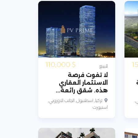
110,000
$
للبيع
لا تفوت فرصة
الاستثمار العقاري
هذه. شقق رائعة...
ي,
تركيا, اسطنبول, الجانب الاوروبي,
اسنيورت