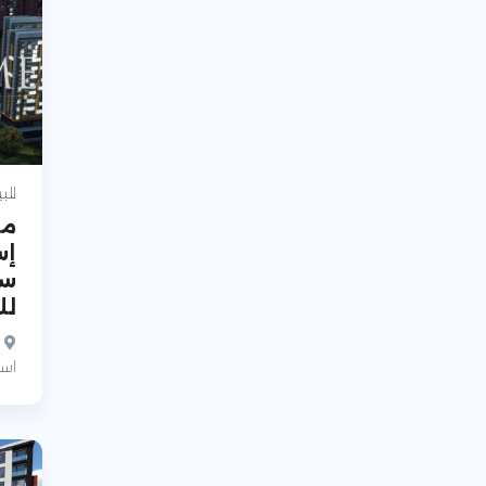
للب
مش
إس
سك
لل
اسن