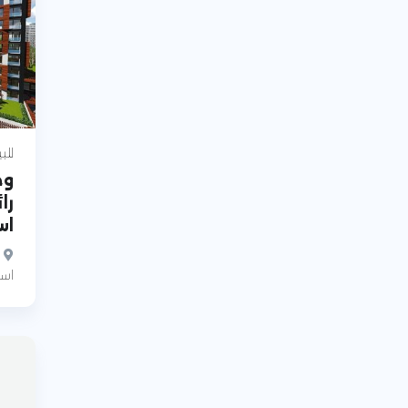
للب
وح
را
اس
اسن