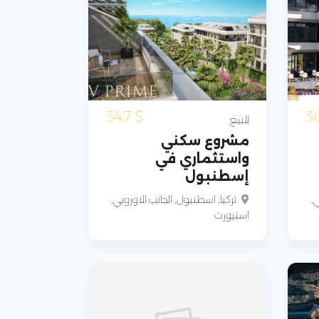
347
$
للبيع
مشروع سكني
واستثماري في
إسطنبول
ي,
تركيا, اسطنبول, الجانب الاوروبي,
اسنيورت