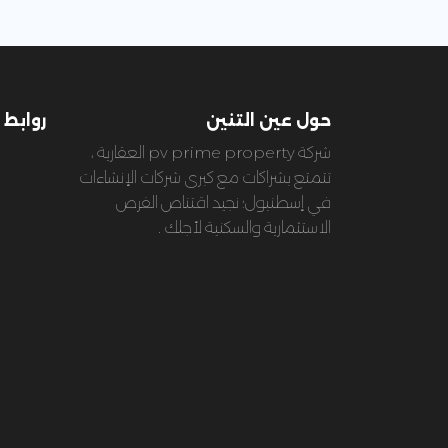
حول عين التنين
روابط 
شركة pv prime property العقارية ،
تتمتع بشراكات مع كبرى شركات الإنشاءات
في إسطنبول؛ نجيد اقتناص الفرص
الاستثمارية والسكنية لأجلك .