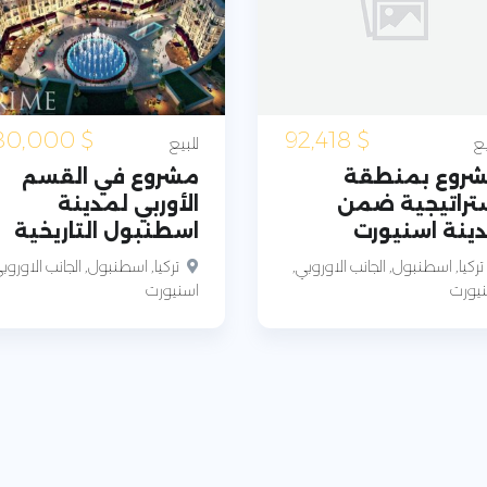
480,000
$
92,418
$
يع
للبيع
روع بمنطقة
مشروع في القسم
تراتيجية ضمن
الأوربي لمدينة
ينة اسنيورت
اسطنبول التاريخية
تركيا, اسطنبول, الجانب الاوروبي,
تركيا, اسطنبول, الجانب الاوروب
يورت
اسنيورت