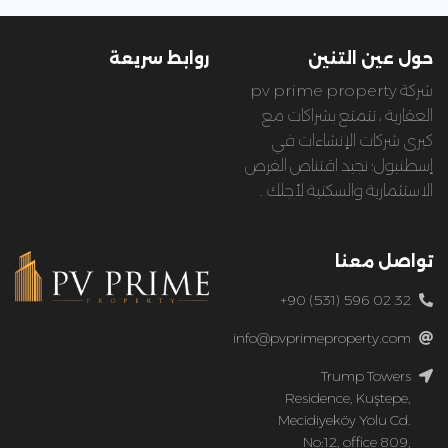
حول عين التنين
روابط سريعة
شركة pv prime property
العقارية ، تتمتع بشراكات مع
كبرى شركات الإنشاءات في
إسطنبول؛ نجيد اقتناص الفرص
الاستثمارية والسكنية لأجلك .
تواصل معنا
+90 (531) 596 02 32
info@pvprimeproperty.com
Trump Towers
Residence, Kuştepe,
Mecidiyeköy Yolu Cd.
No:12, office 809,