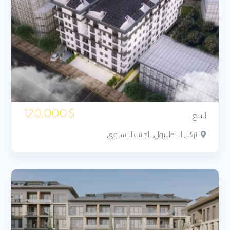
120,000
$
للبيع
تركيا, اسطنبول, الجانب الاسيوي