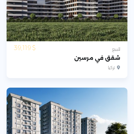
39,119
$
للبيع
شقق في مرسين
تركيا