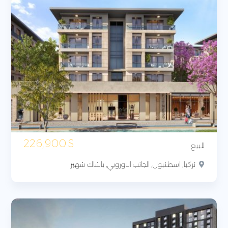
226,900
$
للبيع
تركيا, اسطنبول, الجانب الاوروبي, باشاك شهير