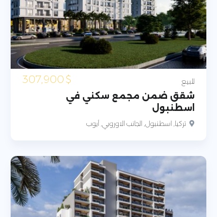
307,900
$
للبيع
شقق ضمن مجمع سكني في
اسطنبول
تركيا, اسطنبول, الجانب الاوروبي, أيوب