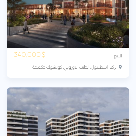
340,000
$
للبيع
تركيا, اسطنبول, الجانب الاوروبي, كوتشوك جكمجة