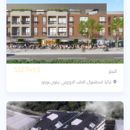
522,749
$
للبيع
تركيا, اسطنبول, الجانب الاوروبي, زيتون بورنو