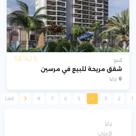
58,142
$
للبيع
شقق مريحة للبيع في مرسين
تركيا
Last
8
7
6
5
4
3
2
1
تركيا
الأمارات