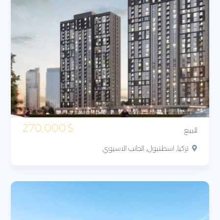
270,000
$
للبيع
تركيا, اسطنبول, الجانب الاسيوي