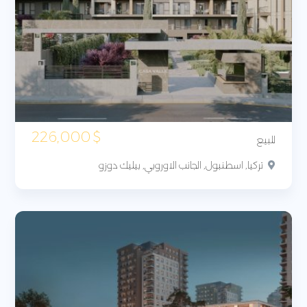
226,000
$
للبيع
تركيا, اسطنبول, الجانب الاوروبي, بيليك دوزو