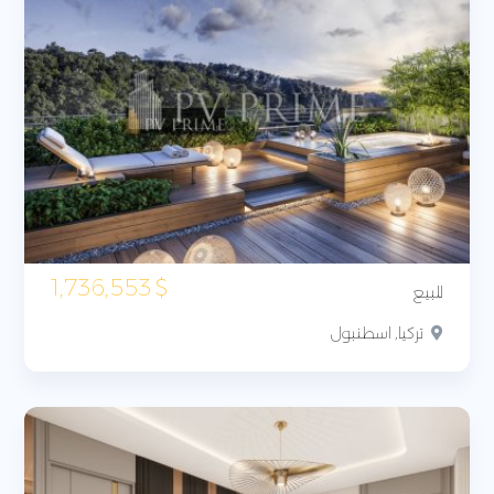
1,736,553
$
للبيع
تركيا, اسطنبول