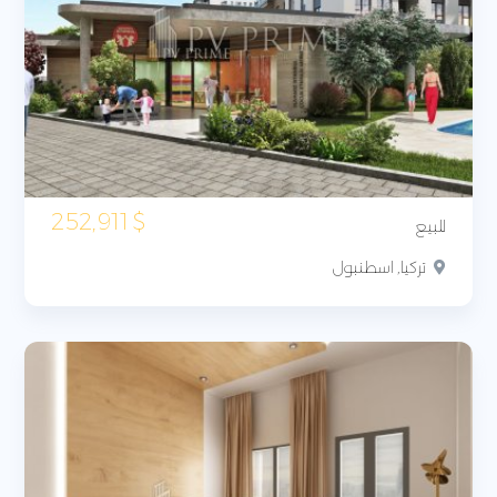
252,911
$
للبيع
تركيا, اسطنبول