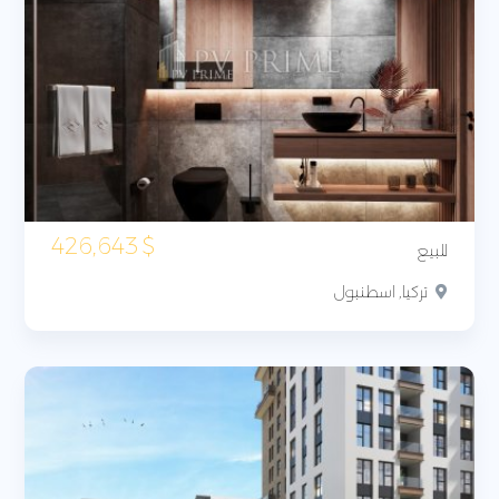
426,643
$
للبيع
تركيا, اسطنبول