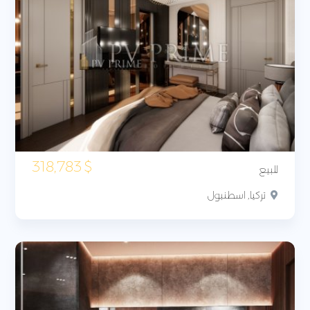
318,783
$
للبيع
تركيا, اسطنبول