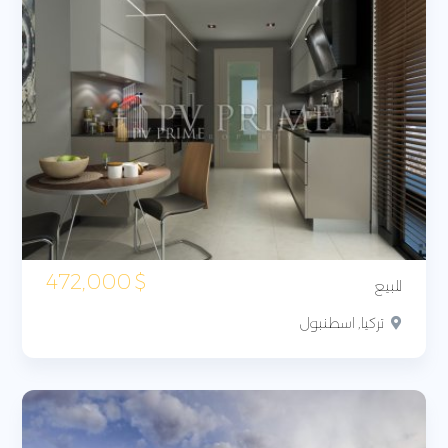
472,000
$
للبيع
تركيا, اسطنبول