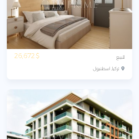
26,672
$
للبيع
تركيا, اسطنبول