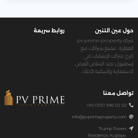
حول عين التنين
روابط سريعة
شركة pv prime property
العقارية ، تتمتع بشراكات مع
كبرى شركات الإنشاءات في
إسطنبول؛ نجيد اقتناص الفرص
الاستثمارية والسكنية لأجلك .
تواصل معنا
+90 (531) 596 02 32
info@pvprimeproperty.com
Trump Towers
Residence, Kuştepe,