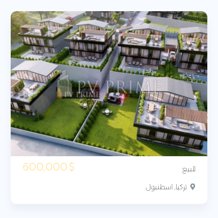
600,000
$
للبيع
تركيا, اسطنبول