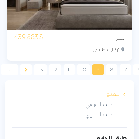
439,883
$
للبيع
تركيا, اسطنبول
Last
13
12
11
10
9
8
7
اسطنبول
الجانب الاوروبي
الجانب الاسيوي
طرق الدفع