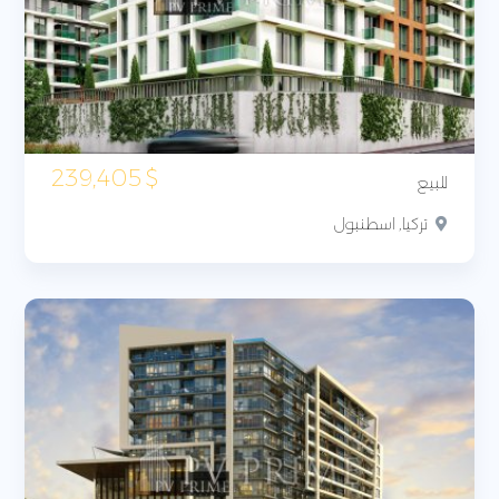
239,405
$
للبيع
تركيا, اسطنبول