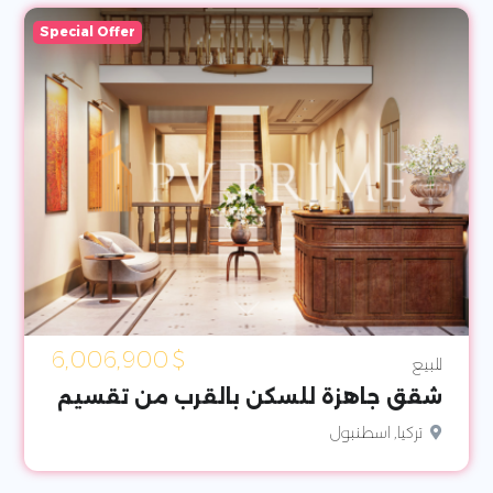
Special Offer
6,006,900
$
للبيع
شقق جاهزة للسكن بالقرب من تقسيم
تركيا, اسطنبول