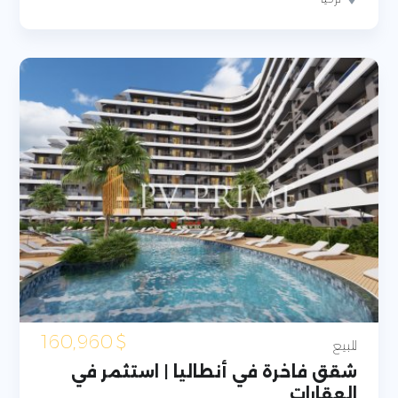
160,960
$
للبيع
شقق فاخرة في أنطاليا | استثمر في
العقارات