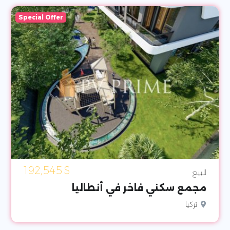
Special Offer
192,545
$
للبيع
مجمع سكني فاخر في أنطاليا
تركيا