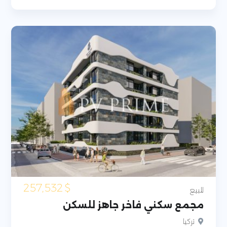
257,532
$
للبيع
مجمع سكني فاخر جاهز للسكن
تركيا