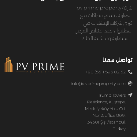
شركة pv prime property
العقارية ، تتمتع بشراكات مع
كبرى شركات الإنشاءات في
إسطنبول؛ نجيد اقتناص الفرص
الاستثمارية والسكنية لأجلك .
تواصل معنا
+90 (531) 596 02 32
info@pvprimeproperty.com
Trump Towers
Residence, Kuştepe,
Mecidiyeköy Yolu Cd.
No:12, office 809,
34381 Şişli/İstanbul,
Turkey