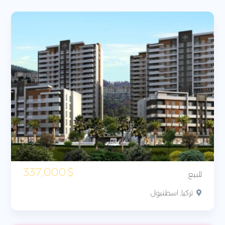
337,000
$
للبيع
تركيا, اسطنبول