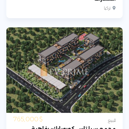
تركيا
765,000
$
للبيع