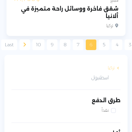
للبيع
شقق فاخرة ووسائل راحة متميزة في
ألانيا
تركيا
Last
10
9
8
7
6
5
4
3
تركيا
اسطنبول
طرق الدفع
نقداً