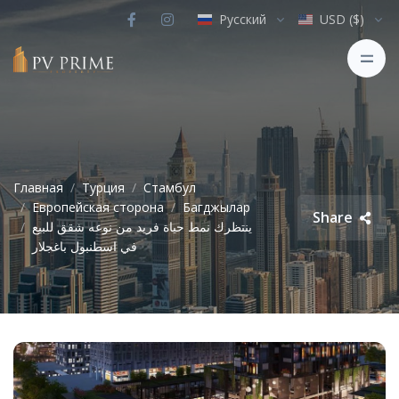
Русский
USD ($)
Главная
Турция
Стамбул
Европейская сторона
Багджылар
Share
ينتظرك نمط حياة فريد من نوعه شقق للبيع
في اسطنبول باغجلار