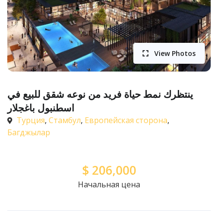
View Photos
ينتظرك نمط حياة فريد من نوعه شقق للبيع في
اسطنبول باغجلار
Турция
,
Стамбул
,
Европейская сторона
,
Багджылар
$
206,000
Начальная цена