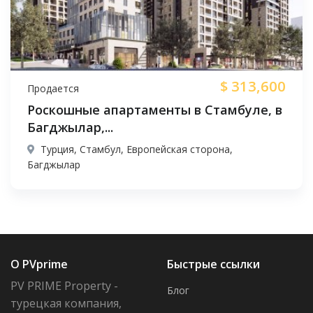
$
313,600
Продается
Роскошные апартаменты в Стамбуле, в
Багджылар,...
Турция, Стамбул, Европейская сторона,
Багджылар
О PVprime
Быстрые ссылки
PV PRIME Property -
Блог
турецкая компания,