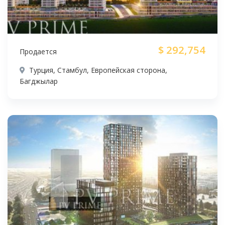
$
292,754
Продается
Турция, Стамбул, Европейская сторона,
Багджылар