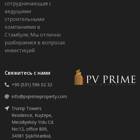
сотрудничающая с
ведущими
строительными
компаниями в
Стамбуле; Мы отлично
разбираемся в вопросах
инвестиций.
Свяжитесь с нами
+90 (531) 596 02 32
info@pvprimeproperty.com
Trump Towers
Residence, Kuştepe,
Mecidiyeköy Yolu Cd.
No:12, office 809,
34381 Şişli/İstanbul,