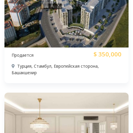
$
350,000
Продается
Турция, Стамбул, Европейская сторона,
Башакшехир