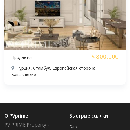
$
800,000
Продается
Турция, Стамбул, Европейская сторона,
Башакшехир
О PVprime
Быстрые ссылки
PV PRIME Property -
Блог