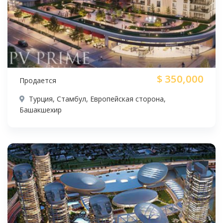
$
350,000
Продается
Турция, Стамбул, Европейская сторона,
Башакшехир