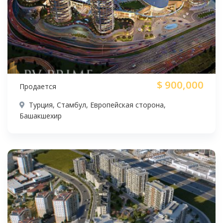
$
900,000
Продается
Турция, Стамбул, Европейская сторона,
Башакшехир