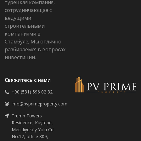
турецкая компания,
сотрудничающая с
ведущими
строительными
компаниями в
Стамбуле; Мы отлично
разбираемся в вопросах
инвестиций.
Свяжитесь с нами
+90 (531) 596 02 32
info@pvprimeproperty.com
Trump Towers
Residence, Kuştepe,
Mecidiyeköy Yolu Cd.
No:12, office 809,