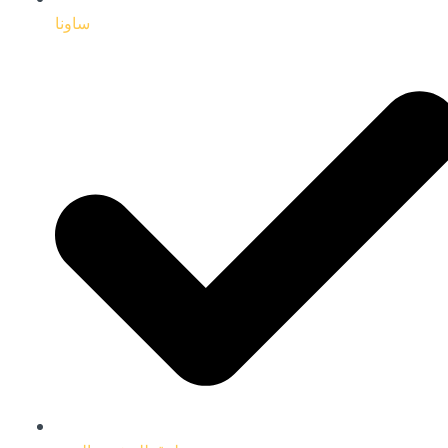
ساونا