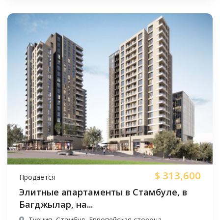
$
313,600
Продается
Элитные апартаменты в Стамбуле, в
Багджылар, на...
Турция, Стамбул, Европейская сторона,