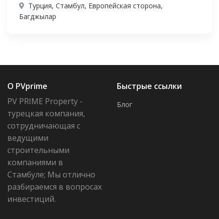
Турция, Стамбул, Европейская сторона,
Багджылар
О PVprime
Быстрые ссылки
PV PRIME Property -
Блог
турецкая компания,
сотрудничающая с
ведущими
строительными
компаниями в
Стамбуле; Мы отлично
разбираемся в вопросах
инвестиций.