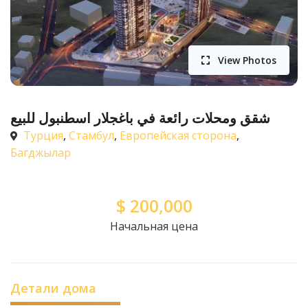
View Photos
شقق ومحلات رائعة في باغجلار اسطنبول للبيع
Турция
,
Стамбул
,
Европейская сторона
,
Багджылар
$
200,000
Начальная цена
Детали дома