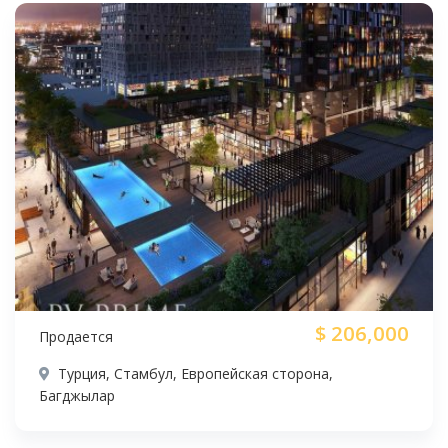
$
206,000
Продается
Турция, Стамбул, Европейская сторона,
Багджылар