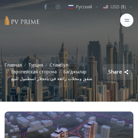
Русский
USD ($)
Главная
Турция
Стамбул
Share
Европейская сторона
Багджылар
شقق ومحلات رائعة في باغجلار اسطنبول للبيع