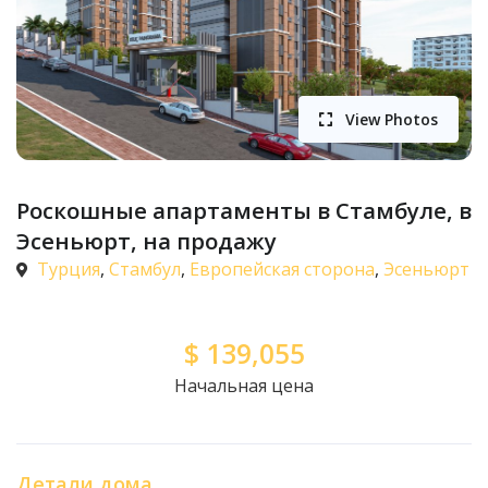
View Photos
Роскошные апартаменты в Стамбуле, в
Эсеньюрт, на продажу
Турция
,
Стамбул
,
Европейская сторона
,
Эсеньюрт
$
139,055
Начальная цена
Детали дома