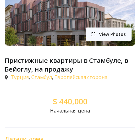
View Photos
Пристижные квартиры в Стамбуле, в
Бейоглу, на продажу
Турция
,
Стамбул
,
Европейская сторона
$
440,000
Начальная цена
Детали дома