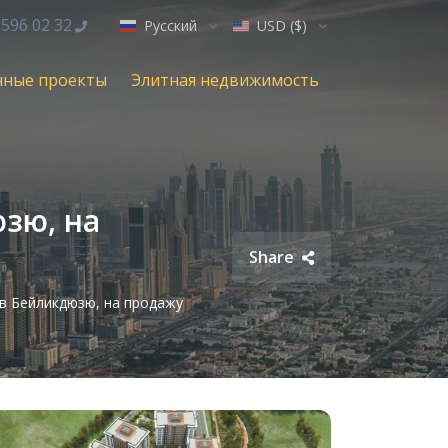
 596 02 32
Русский
USD ($)
нные проекты
Элитная недвижимость
зю, на
Share
в Бейликдюзю, на продажу