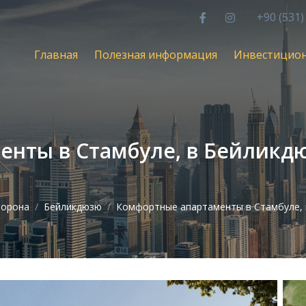
+90 (531)
Главная
Полезная информация
Инвестицио
нты в Стамбуле, в Бейликдю
торона
Бейликдюзю
Комфортные апартаменты в Стамбуле, 