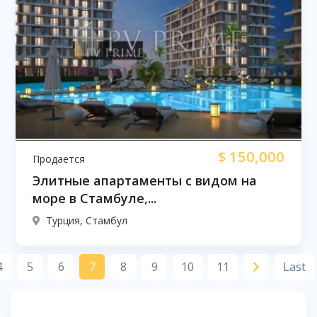
$
150,000
Продается
Элитные апартаменты с видом на
море в Стамбуле,...
Турция, Стамбул
4
5
6
7
8
9
10
11
Last